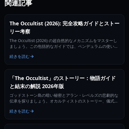
関連記事
The Occultist (2026): 完全攻略ガイドとストー
リー考察
The Occultist (2026) の超自然的なメカニズムをマスターし
ましょう。この包括的なガイドでは、ペンデュラムの使い
方、ゴッドストーン島のパズル攻略、そしてガブリエルの捜
続きを読む
索方法を解説します。
「The Occultist」のストーリー：物語ガイド
と結末の解説 2026年版
ゴッドストーン島の暗い秘密とアラン・レベルズの悲劇的な
伝承を探りましょう。オカルティストのストーリー、儀式、
そして結末を完全に解説します。
続きを読む