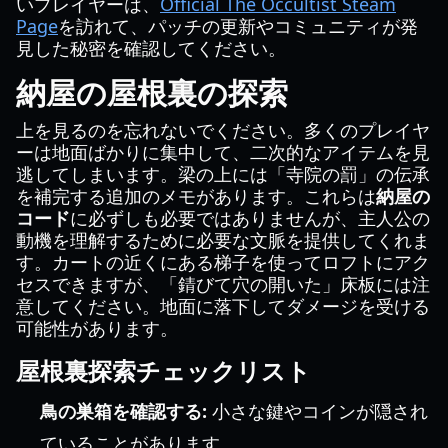
いプレイヤーは、
Official The Occultist Steam
Page
を訪れて、パッチの更新やコミュニティが発
見した秘密を確認してください。
納屋の屋根裏の探索
上を見るのを忘れないでください。多くのプレイヤ
ーは地面ばかりに集中して、二次的なアイテムを見
逃してしまいます。梁の上には「寺院の罰」の伝承
を補完する追加のメモがあります。これらは
納屋の
コード
に必ずしも必要ではありませんが、主人公の
動機を理解するために必要な文脈を提供してくれま
す。カートの近くにある梯子を使ってロフトにアク
セスできますが、「錆びて穴の開いた」床板には注
意してください。地面に落下してダメージを受ける
可能性があります。
屋根裏探索チェックリスト
鳥の巣箱を確認する:
小さな鍵やコインが隠され
ていることがあります。