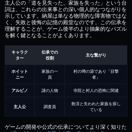
主人公の「道を見失った。家族を失った」という台
詞は、これらの出来事との深い個人的なつながりを
示しています。納屋は単なる物理的な障害物ではな
く、失敗と後悔の記憶の殿堂なのです。この伝承を
理解することが、ゲーム後半のより抽象的なパズル
を解く鍵となることがよくあります。
キャラク
伝承での
主な繋がり
ター
役割
ホイット
家族の一
村の噂の源であり「目撃
ニー
員
者」
アルビノ
謎の人物
寺院と村人の恐怖に関連
救済と失われた家族を探し
主人公
調査員
ている
ゲームの開発や公式の伝承についてより深く知りた