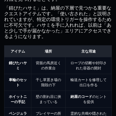
「錆びたハサミ」は、納屋の下層で見つかる重要な
クエストアイテムです。「使い古された」と説明さ
れていますが、特定の環境トリガーを操作するため
に不可欠です。ハサミを手に入れれば、以前は「あ
と少しで手が届かなかった」エリアにアクセスでき
るようになります。
アイテム
場所
主な用途
錆びたハサ
背面の馬房近く
ロープの切断や封印さ
ミ
の作業台
れた容器の開封
車輪のセッ
干し草置き場の
輸送カートを修理して
ト
階段の下
出口を作る
ホイットニ
壁の割れ目に挟
納屋のコード
のヒント
ーの手記
まっている
を提供
ペンジュラ
プレイヤーの所
霊的な共鳴や隠された