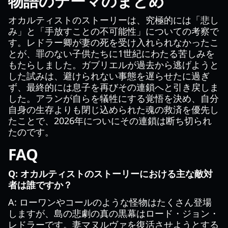
物語のテーマのまとめ
オカルティストのストーリーは、究極的には「悲し
み」と「手放すことの不可能性」についての考察で
す。レドラー卿が妻の死を受け入れられなかったこ
とが、罪のない子供たちに1世紀にわたる苦しみを
もたらしました。ガブリエルが過去から逃げようと
した試みは、避けられない事態を遅らせたに過ぎ
ず、最終的には息子を再びその連鎖へと引き戻しま
した。アランが自らを犠牲にする覚悟を決め、自分
自身の生存よりも閉じ込められた魂の救済を優先し
たことで、2026年についにその連鎖は断ち切られ
たのです。
FAQ
Q: オカルティストのストーリーにおける主な敵対
者は誰ですか？
A: ローワンやコールのような怪物はたくさん登場
しますが、島の悲劇の真の黒幕はロード・ジョン・
レドラーです。妻マヌルヴァを復活させようとする