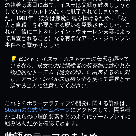
の執着は裏目に出て、イスラは父親が破壊しようと
していたオカルトの品々に魅了されてしまいまし
た。1981年、彼女は悪魔に魂を捧げるために「殺
人と自殺」を必要とする呪いを発動させました。こ
れが、後にエド＆ロレイン・ウォーレン夫妻によっ
て調査されることになる有名なアーン・ジョンソン
事件へと繋がりました。
💡 ヒント：
イスラ・カストナーの伝承を調べて
いるなら、彼女の力は犠牲者の所有物に置かれた
物理的なトーテム（魔女の印）に由来するのに対
し、アラン・レベルズは振り子を使って霊界と干
渉することに注意してください。
これらのホラーナラティブの開発に関する詳細は、
Steamの公式ゲームページ
にアクセスして、開発者
がこれらの心理的要素をどのようにゲームプレイに
組み込んだかを確認できます。