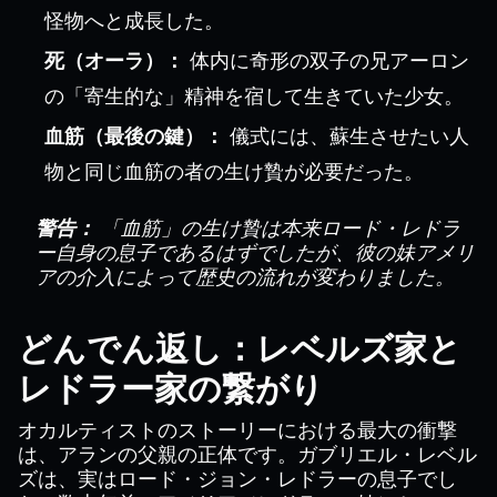
怪物へと成長した。
死（オーラ）：
体内に奇形の双子の兄アーロン
の「寄生的な」精神を宿して生きていた少女。
血筋（最後の鍵）：
儀式には、蘇生させたい人
物と同じ血筋の者の生け贄が必要だった。
警告：
「血筋」の生け贄は本来ロード・レドラ
ー自身の息子であるはずでしたが、彼の妹アメリ
アの介入によって歴史の流れが変わりました。
どんでん返し：レベルズ家と
レドラー家の繋がり
オカルティストのストーリーにおける最大の衝撃
は、アランの父親の正体です。ガブリエル・レベル
ズは、実はロード・ジョン・レドラーの息子でし