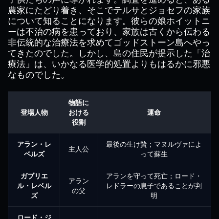
農家にたどり着き、そこでテルサとジョセフの家族
について知ることになります。彼らの娘ホイットニ
ーは不治の病を患っており、家族は古くから伝わる
非伝統的な治療法を求めてゴッドストーン島へやっ
てきたのでした。しかし、島の住民が提示した「治
療法」は、いかなる医学的処置よりもはるかに邪悪
なものでした。
物語に
登場人物
おける
運命
役割
アラン・レ
最後の生け贄；マヌルヴァによ
主人公
ベルズ
って蘇生
ガブリエ
アランを守って死亡；ロード・
アラン
ル・レベル
レドラーの息子であることが判
の父
ズ
明
ロード・ジ