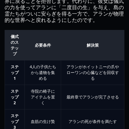
界に戻ることを拒否します。代わりに、彼女は儀式
の力を使ってアランに「二度目の生」を与え、島の
霊たちがついに安らぎを得る一方で、アランが物理
的な世界へと戻れるようにしたのです。
儀式
のス
必要条件
解決策
テッ
プ
ステ
4人の子供たち
アランがホイットニーの爪や
ップ
から遺物を集
ローワンの心臓などを回収す
1
める
る
ステ
寺院の椅子に
ップ
アイテムを置
最終章でアランが完了させる
2
く
ステ
ップ
血筋の生け贄
アランの死が条件を満たす
3