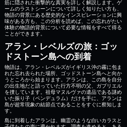
筋に隠された衝撃的な真実を詳しく解説します。ゲ
ームのラストシーンについて詳しく知りたい方も、
物語の背景にある歴史的なインスピレーションに興
味がある方も、この分析を読めば、この忘れがたい
体験の物語的背景について必要な情報をすべて得る
ことができます。
アラン・レベルズの旅：ゴッ
ドストーン島への到着
物語は、アラン・レベルズがイギリス沖の霧に包ま
れた忘れ去られた場所、ゴッドストーン島へと向か
うところから始まります。アランは、この島を自分
の出生地だと語っていた行方不明の父、ガブリエル
を捜しています。祖母マヌルヴァの遺品である謎め
いた振り子（ペンデュラム）だけを手に、アランは
島が超常現象の結節点であることをすぐに察知しま
す。
島に到着したアランは、幽霊のような白いカラスと
子供たちの声に導かれます。調査を進めると、ある