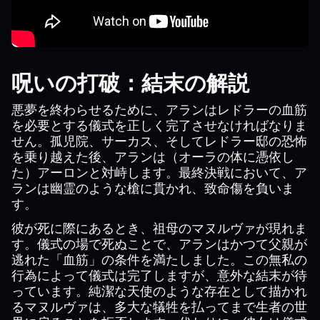
呪いの打破：結末の解説
悪夢を終わらせるために、アランはレドラーの血筋
を必要とする儀式を正しく完了させなければなりま
せん。孤児院、サーカス、そしてレドラー邸の恐怖
を乗り越えた後、アランは（オーラの体に憑依し
た）アーロンと対峙します。最終決戦において、ア
ランは幽霊のような槍に貫かれ、致命傷を負いま
す。
彼が死に際にあるとき、祖母のマヌルヴァが現れま
す。儀式の場で死ぬことで、アランはかつて父親が
逃れた「血筋」の条件を満たしました。この無私の
行為によって儀式は完了しますが、意外な結末が待
っています。純潔な天使のような存在として描かれ
るマヌルヴァは、多大な犠牲を払ってまで生者の世