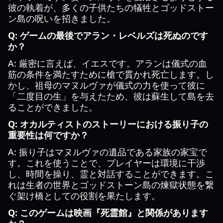
彼の執着が、多くの子供たちの犠牲とゴッドストー
ン島の呪いを招きました。
Q: ゲームの最後でアラン・レベルズは死ぬのです
か？
A: 厳密に言えば、イエスです。アランは儀式の血
筋の条件を満たすために槍で貫かれ死亡します。し
かし、祖母のマヌルヴァが儀式の力を使って彼に
「二度目の生」を与えたため、彼は蘇生して島を去
ることができました。
Q: オカルティストのストーリーにおける振り子の
重要性は何ですか？
A: 振り子はマヌルヴァの遺品である家族の家宝で
す。これを使うことで、プレイヤーは環境に干渉
し、時間を操り、霊と対話することができます。こ
れは生者の世界とゴッドストーン島の煉獄状態を繋
ぐ架け橋としての役割を果たします。
Q: このゲームは映画『死霊館』と関係があります