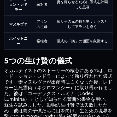
妻を蘇らせるために儀式を計画
ョン・レド
敵対者
した黒幕
ラー
アラン
振り子の元の持ち主；カラスと
マヌルヴァ
の祖母
してアランを導く
ホイットニ
犠牲者
儀式の「病」の側面を象徴する
ー
5つの生け贄の儀式
オカルティストのストーリーの核心にあるのは、ロ
ード・ジョン・レドラーによって執り行われた儀式
です。妻マヌルヴァが出産時に亡くなった後、レド
ラーは死霊術（ネクロマンシー）に取り憑かれまし
た。彼は「コーデックス・ルミナ（Codex
Luminina）」として知られる禁断の書物を用い、
蘇生を試みました。動物の生け贄では失敗したた
め、彼は島の子供たちに目を向け、生と死の境界を
繋ぐには5つの特定の生け贄が必要だと信じるよう