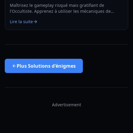
Maîtrisez le gameplay risqué mais gratifiant de
l'Occultiste. Apprenez à utiliser les mécaniques de
l'entraîneur de l'occultiste pour débloquer des voies, des
Lire la suite
compétences et les meilleurs builds.
Plus
Solutions d'énigmes
Advertisement