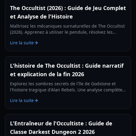
The Occultist (2026) : Guide de Jeu Complet
et Analyse de l'Histoire
Maîtrisez les mécaniques surnaturelles de The Occultist
(2026). Apprenez à utiliser le pendule, résolvez les
énigmes de Godstone Island et retrouvez Gabriel dans
Lire la suite
ce guide complet.
L'histoire de The Occultist : Guide narratif
et explication de la fin 2026
Explorez les sombres secrets de l'île de Godstone et
l'histoire tragique d'Alan Rebels. Une analyse complète
de l'intrigue, des rituels et des fins de The Occultist.
Lire la suite
L'Entraîneur de l'Occultiste : Guide de
Classe Darkest Dungeon 2 2026