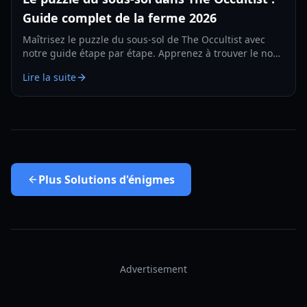
Guide complet de la ferme 2026
Maîtrisez le puzzle du sous-sol de The Occultist avec
notre guide étape par étape. Apprenez à trouver le nom
de la mère, à explorer la ferme et à résoudre la
Lire la suite
combinaison de la grange.
Plus
Solutions d'énigmes
Advertisement