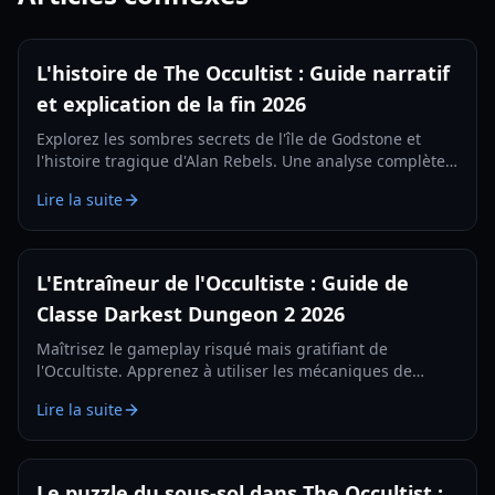
L'histoire de The Occultist : Guide narratif
et explication de la fin 2026
Explorez les sombres secrets de l'île de Godstone et
l'histoire tragique d'Alan Rebels. Une analyse complète
de l'intrigue, des rituels et des fins de The Occultist.
Lire la suite
L'Entraîneur de l'Occultiste : Guide de
Classe Darkest Dungeon 2 2026
Maîtrisez le gameplay risqué mais gratifiant de
l'Occultiste. Apprenez à utiliser les mécaniques de
l'entraîneur de l'occultiste pour débloquer des voies, des
Lire la suite
compétences et les meilleurs builds.
Le puzzle du sous-sol dans The Occultist :