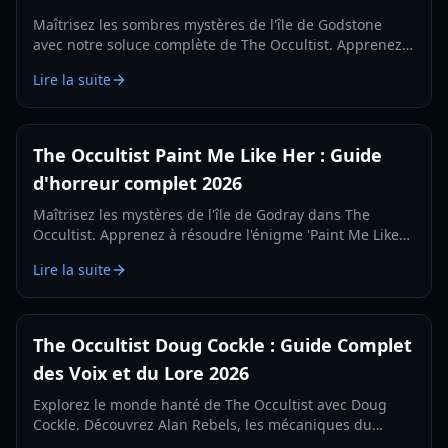
Maîtrisez les sombres mystères de l'île de Godstone
avec notre soluce complète de The Occultist. Apprenez à
utiliser le pendule, à résoudre les énigmes et à survivre
Lire la suite
à l'horreur.
The Occultist Paint Me Like Her : Guide
d'horreur complet 2026
Maîtrisez les mystères de l'île de Godray dans The
Occultist. Apprenez à résoudre l'énigme 'Paint Me Like
Her' et à utiliser efficacement le pendule.
Lire la suite
The Occultist Doug Cockle : Guide Complet
des Voix et du Lore 2026
Explorez le monde hanté de The Occultist avec Doug
Cockle. Découvrez Alan Rebels, les mécaniques du
pendule mystique et les secrets de l'île de Godstone.