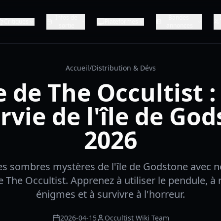
Infos de
Bandes-
Critiques
Plateformes
sortie
annonces
Accueil
/
Distribution & Dévs
 de The Occultist 
rvie de l'île de Go
2026
les sombres mystères de l'île de Godstone avec n
 The Occultist. Apprenez à utiliser le pendule, à 
énigmes et à survivre à l'horreur.
2026-04-15
Occultist Wiki Team