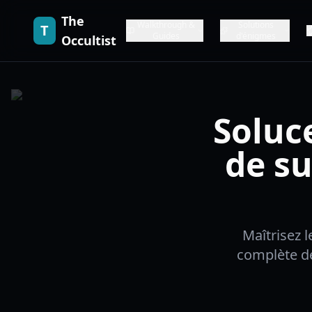
The
Walkthrough &
Solutions
T
Guides
d'énigmes
Occultist
Soluce
de su
Maîtrisez 
complète de