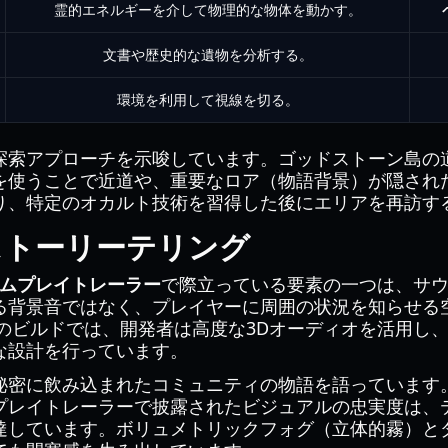
霊的エネルギーを介して物理的な物体を動かす。
文書や歴史的な遺物を分析する。
環境を利用して視線を切る。
探索アプローチを示唆しています。ゴッドストーン島の
を使うことで近道や、重要なロア（物語背景）が隠され
り、特定のオカルト技術を習得した後にエリアを再訪す
ストーリーテリング
のゲームプレイトレーラー
で際立っている要素の一つは、サ
る背景音ではなく、プレイヤーに周囲の状況を知らせる
版のビルドでは、開発者は高度な3Dオーディオを活用し
な設計を行っています。
秘密に飲み込まれたコミュニティの物語を語っています
プレイトレーラーで披露されたビジュアルの忠実度は、
達しています。ボリュメトリックフォグ（立体的霧）と