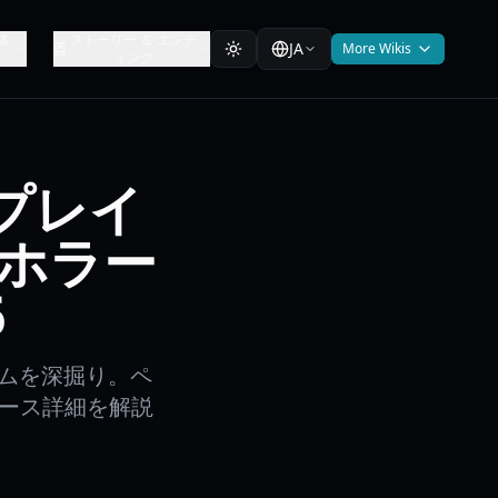
＆
ストーリー ＆ エンデ
JA
More Wikis
ィング
ムプレイ
ホラー
6
ステムを深掘り。ペ
リース詳細を解説