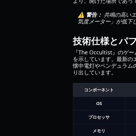
より、開けた場所であっ
⚠️ 警告：
共鳴の高いエ
気度メーター」が低下
技術仕様とパ
『The Occultis
を示しています。最新の
懐中電灯やペンデュラム
り出しています。
コンポーネント
OS
プロセッサ
メモリ