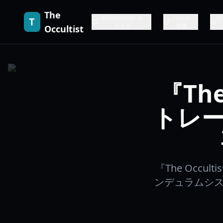
The
walkthrough ＆
パズル
レ
T
ガイド
攻略
Occultist
『Th
トレ
『The Occ
ンデュラムシス