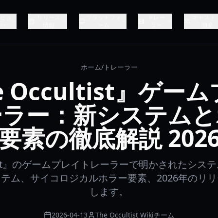
ビュ
リリース
プラットフォ
トレー
キャスト 
ー
情報
ーム
ラー
開発
ホーム
/
トレーラー
e Occultist』ゲー
ーラー：新システムと
要素の徹底解説 202
ultist』のゲームプレイトレーラーで明かされたシ
テム、サイコロジカルホラー要素、2026年のリ
します。
2026-04-13
The Occultist Wikiチーム