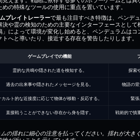
間見えます。戦闘に依存する多くのホラーゲームとは異
ための特殊なツールの使用に重点を置いています。
のゲームプレイトレーラー
で最も注目すべき特徴は、ペンデ
解決や霊の検知のための主要なインターフェースとして
鳴」によって環境が変化し始めると、ペンデュラムはコ
クトへと導いたり、接近する存在を警告したりします。
ゲームプレイでの機能
霊的な共鳴や隠された道を検知する。
探索
過去の出来事や隠されたメッセージを見る。
物語の背
オカルト的な近接度に応じて物体が移動・反応する。
緊張
直接戦うことができない存在から身を隠す。
戦術的で慎
ムの揺れに細心の注意を払ってください。揺れが大き