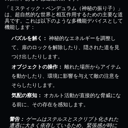
「ミスティック・ペンデュラム（神秘の振り子）」
は、超自然的な世界と相互作用するための主要な道
具です。これは以下のような多機能デバイスとして
機能します：
パズルを解く：
神秘的なエネルギーを調整し
て、扉のロックを解除したり、隠された道を見
つけ出したりします。
オブジェクトの操作：
離れた場所からアイテム
を動かしたり、環境に影響を与えて敵の注意を
そらしたりします。
気配の察知：
オカルト活動が直接的な脅威にな
る前に、その存在を感知します。
警告：
ゲームはステルスとスクリプト化された
遭遇に大きく依存しているため、緊張感が時に