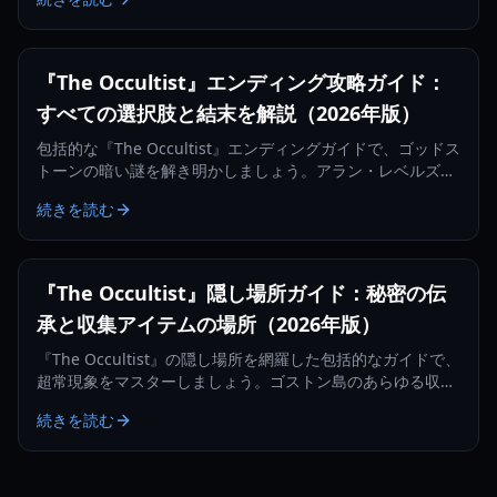
『The Occultist』エンディング攻略ガイド：
すべての選択肢と結末を解説（2026年版）
包括的な『The Occultist』エンディングガイドで、ゴッドス
トーンの暗い謎を解き明かしましょう。アラン・レベルズの
すべてのシネマティックな結末をアンロックする方法を詳し
続きを読む
く解説します。
『The Occultist』隠し場所ガイド：秘密の伝
承と収集アイテムの場所（2026年版）
『The Occultist』の隠し場所を網羅した包括的なガイドで、
超常現象をマスターしましょう。ゴストン島のあらゆる収集
アイテムを見つけ出し、アランの過去を解き明かしてくださ
続きを読む
い。