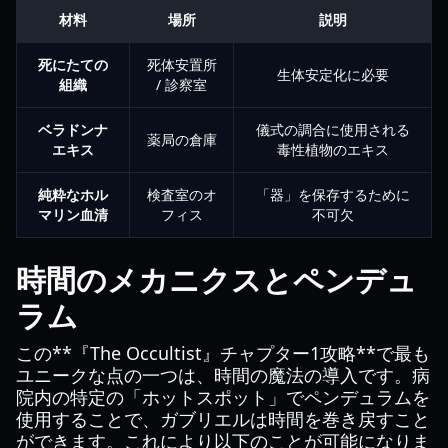
材料
場所
説明
死にたての
死体安置所
生体安定化に必要
組織
/ 診察室
ベラドンナ
儀式の調合に使用される
薬局の倉庫
エキス
毒性植物のエキス
純粋なホル
検査室のオ
「器」を保存するために
マリン血清
フィス
不可欠
時間のメカニクスとペンデュ
ラム
この**『The Occultist』チャプター1攻略**で最も
ユニークな点の一つは、時間の魔法の導入です。病
院内の特定の「ホットスポット」でペンデュラムを
使用することで、ガブリエルは時間を巻き戻すこと
ができます。これにより以下のことが可能になりま