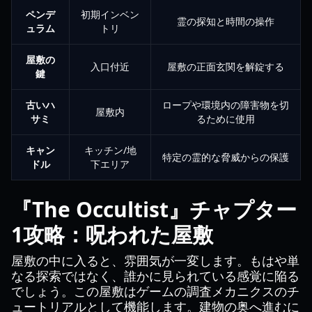
ペンデ
初期インベン
霊の探知と時間の操作
ュラム
トリ
屋敷の
入口付近
屋敷の正面玄関を解錠する
鍵
古いハ
ロープや環境内の障害物を切
屋敷内
サミ
るために使用
キャン
キッチン/地
特定の霊的な脅威からの保護
ドル
下エリア
『The Occultist』チャプター
1攻略：呪われた屋敷
屋敷の中に入ると、雰囲気が一変します。もはや単
なる探索ではなく、誰かに見られている感覚に陥る
でしょう。この屋敷はゲームの調査メカニクスのチ
ュートリアルとして機能します。建物の奥へ進むに