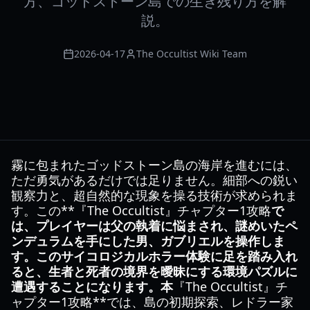
方、ゴッドストーン島での生き残り方を解
説。
2026-04-17
The Occultist Wiki Team
霧に包まれたゴッドストーン島の海岸を進むには、
ただ勇気があるだけでは足りません。細部への鋭い
観察力と、超自然的な現象を操る技術が求められま
す。この**『The Occultist』チャプター1攻略
で
は、プレイヤーは父の執着に悩まされ、謎めいたペ
ンデュラムを手にした男、ガブリエルを操作しま
す。このサイコロジカルホラー体験に足を踏み入れ
ると、生者と死者の境界を曖昧にする環境パズルに
遭遇することになります。本
『The Occultist』チ
ャプター1攻略**では、島の初期探索、レドラー家