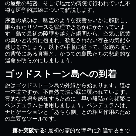
の屋敷の秘密、そして地元の病院で行われていた不
穏な医学的試練について解説します。
序盤の成功は、幽霊のような残響をいかに解釈し、
限られたリソースを管理できるかにかかっていま
す。島で最初の障壁を越えた瞬間から、空気は硫黄
の臭いと冷気に包まれ、歓迎されない存在の気配を
感じるでしょう。以下の手順に従って、家族の呪い
の背後にある真実と、かつての島民たちの悲劇的な
運命を明らかにしましょう。
ゴッドストーン島への到着
旅はゴッドストーン島の外縁から始まります。道は
一本道ですが、不自然で濃い霧に覆われています。
霊的な共鳴を感知するために、早い段階から頻繁に
ペンデュラムを使用しましょう。ペンデュラムは、
ナビゲーションと「あちら側」との相互作用のため
の主要なツールです。
霧を突破する:
最初の霊的な障壁に到達するまで