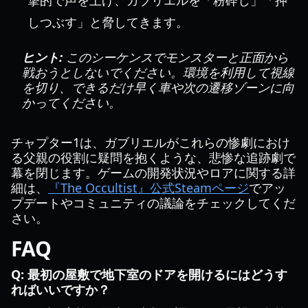
撃的で声を上げ、ガブリエルを「粉砕し」「押
しつぶす」と脅してきます。
ヒント:
このシーケンスでモンスターと正面から
戦おうとしないでください。環境を利用して視線
を切り、できるだけ早く車や次の遷移ゾーンに向
かってください。
チャプター1は、ガブリエルがこれらの惨劇におけ
る父親の役割に疑問を抱くような、悲惨な追跡劇で
幕を閉じます。ゲームの開発状況やロアに関する詳
細は、
『The Occultist』公式Steamページ
でアッ
プデートやコミュニティの議論をチェックしてくだ
さい。
FAQ
Q: 最初の屋敷で地下室のドアを開けるにはどうす
ればいいですか？