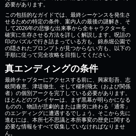
必要があります。
この包括的なガイドでは、最終シーケンスを発生さ
せるための特定の条件、案内人の最後の謎解き、そ
して2026年の悲惨な出来事から全キャラクターを
確実に生存させる方法を詳しく解説します。呪詛の
印のパズルで行き詰まっている方も、錦糸堀公園で
の隠されたプロンプトが見つからない方も、以下の
手順に従って完全攻略を目指してください。
真エンディングの条件
最終チャプターにアクセスする前に、興家彰吾、志
岐間春恵、津堤徹生、そして櫂利飛太（および関係
者）の個別アークを完了している必要があります。
ほとんどのプレイヤーは、まず黒幕が明らかになる
ものの、物語が悲劇的または唐突に終わる「通常」
のエンディングに遭遇するでしょう。そこから先に
進むには、本所七不思議と本所事変の歴史に関する
必要な情報をすべて収集していなければなりませ
ん。