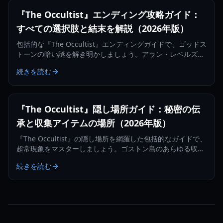
『The Occultist』エンディング攻略ガイド：
すべての選択肢と結末を解説（2026年版）
包括的な『The Occultist』エンディングガイドで、ゴッドス
トーンの暗い謎を解き明かしましょう。アラン・レベルズの
すべてのシネマティックな結末をアンロックする方法を詳し
続きを読む
く解説します。
『The Occultist』隠し場所ガイド：秘密の伝
承と収集アイテムの場所（2026年版）
『The Occultist』の隠し場所を網羅した包括的なガイドで、
超常現象をマスターしましょう。ゴストン島のあらゆる収集
アイテムを見つけ出し、アランの過去を解き明かしてくださ
続きを読む
い。