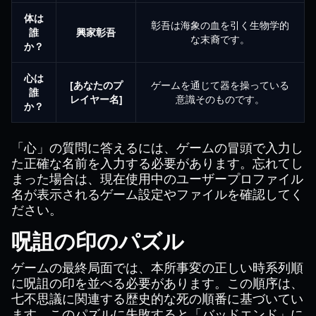
体は
彰吾は海象の血を引く生物学的
誰
興家彰吾
な末裔です。
か？
心は
[あなたのプ
ゲームを通じて器を操っている
誰
レイヤー名]
意識そのものです。
か？
「心」の質問に答えるには、ゲームの冒頭で入力し
た正確な名前を入力する必要があります。忘れてし
まった場合は、現在使用中のユーザープロファイル
名が表示されるゲーム設定やファイルを確認してく
ださい。
呪詛の印のパズル
ゲームの最終局面では、本所事変の正しい時系列順
に呪詛の印を並べる必要があります。この順序は、
七不思議に関連する歴史的な死の順番に基づいてい
ます。このパズルに失敗すると「バッドエンド」に