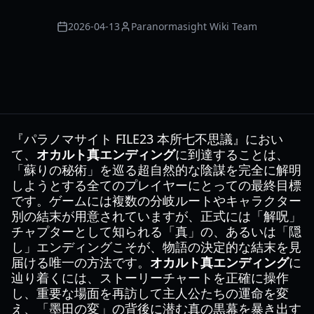
2026-04-13
Paranormasight Wiki Team
『パラノマサイト FILE23 本所七不思議』におい
て、
オカルト真エンディング
に到達することは、
「蘇りの秘術」を巡る超自然的な陰謀を完全に解明
しようとする全てのプレイヤーにとっての最終目標
です。ゲームには複数の分岐ルートやキャラクター
別の結末が用意されていますが、正式には「解呪」
チャプターとして知られる「真」の、あるいは「隠
し」エンディングこそが、物語の決定的な結末を見
届ける唯一の方法です。
オカルト真エンディング
に
辿り着くには、ストーリーチャートを正確に操作
し、重要な場面を再訪して主人公たちの運命を変
え、「墨田の変」の背後に潜む真の黒幕を暴き出す