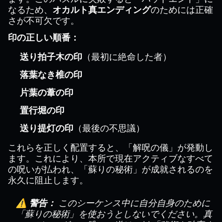
なるため、
オカルト真エンディング
のためには正確
さが不可欠です。
印の正しい順番：
送り拍子木の印
（最初に絶命した者）
落葉なき椎の印
片葉の葦の印
置行堀の印
送り提灯の印
（最後の不思議）
これらを正しく配置すると、「解呪の儀」が発動し
ます。これにより、本所で現在アクティブなすべて
の呪いが払われ、「蘇りの秘術」が成就されるのを
永久に阻止します。
⚠️ 警告：
このシーケンス中に自分自身のために
「蘇りの秘術」を使おうとしないでください。真