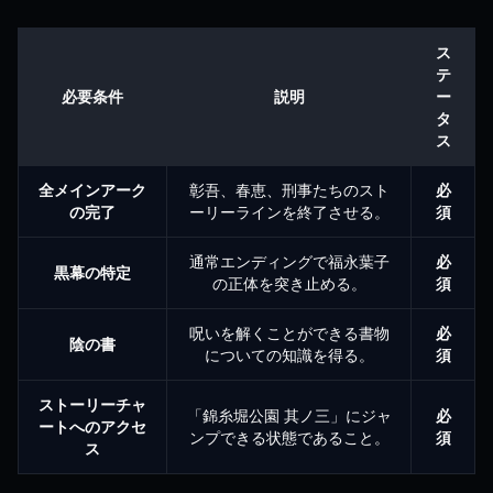
ス
テ
必要条件
説明
ー
タ
ス
全メインアーク
彰吾、春恵、刑事たちのスト
必
の完了
ーリーラインを終了させる。
須
通常エンディングで福永葉子
必
黒幕の特定
の正体を突き止める。
須
呪いを解くことができる書物
必
陰の書
についての知識を得る。
須
ストーリーチャ
「錦糸堀公園 其ノ三」にジャ
必
ートへのアクセ
ンプできる状態であること。
須
ス