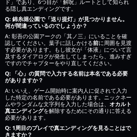
ド」であり、6つ目が「解呪」ルートとして知られ
る隠し真エンディングです。
Q: 錦糸堀公園で「送り提灯」が見つかりません。
何が間違っているのでしょうか？
A: 彰吾の公園アークの「其ノ三」にいることを確
認してください。葉子に話しかける
前
に周囲を見渡
す必要があります。もし彼女が「体液」について言
及するダイアログが発生してしまったら、進みすぎ
ですのでチャプターをやり直してください。
Q: 「心」の質問で入力する名前は本名である必要
がありますか？
A: いいえ、ゲーム開始時に案内人に促されて入力
した特定の名前である必要があります。ニックネー
ムやランダムな文字列を入力した場合は、
オカルト
真エンディング
を解除するためにその通りに答える
必要があります。
Q: 1周目のプレイで真エンディングを見ることはで
きますか？