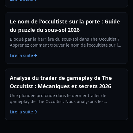
Le nom de l'occultiste sur la porte : Guide
du puzzle du sous-sol 2026
Bloqué par la barrière du sous-sol dans The Occultist ?
Apprenez comment trouver le nom de l'occultiste sur la
porte, résoudre l'énigme de la bague et progresser sur
Lire la suite
l'île de Godstone.
Analyse du trailer de gameplay de The
Occultist : Mécaniques et secrets 2026
Une plongée profonde dans le dernier trailer de
gameplay de The Occultist. Nous analysons les
mécaniques du pendule, les éléments d'horreur
Lire la suite
psychologique et ce à quoi s'attendre en 2026.