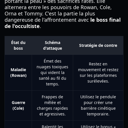
portant la peau » des sacrifices ratés. Elle
alternera entre les pouvoirs de Rowan, Cole,
Orna et Tommy. C'est la partie la plus
dangereuse de l'affrontement avec
le boss final
de l'occultiste
.
État du
Schéma
Stratégie de contre
boss
d'attaque
Émet des
Restez en
nuages toxiques
Maladie
mouvement et restez
qui vident la
(Rowan)
sur les plateformes
santé au fil du
surélevées.
temps.
Frappes de
Utilisez le pendule
Guerre
mêlée et
pour créer une
(Cole)
charges rapides
barrière cinétique
et agressives.
temporaire.
Ralentit les
Utilisez le bonus «