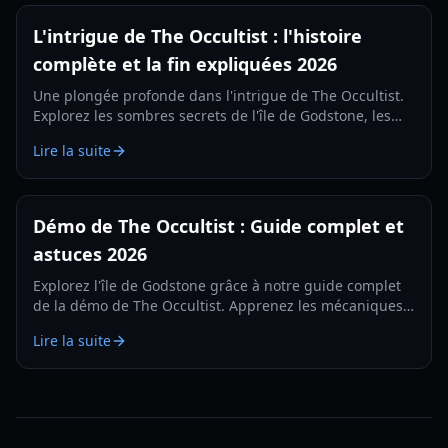
L'intrigue de The Occultist : l'histoire
complète et la fin expliquées 2026
Une plongée profonde dans l'intrigue de The Occultist.
Explorez les sombres secrets de l'île de Godstone, les
cinq sacrifices et l'histoire tragique de la famille Rebels.
Lire la suite
Démo de The Occultist : Guide complet et
astuces 2026
Explorez l'île de Godstone grâce à notre guide complet
de la démo de The Occultist. Apprenez les mécaniques
du pendule, les solutions des énigmes et les stratégies
Lire la suite
de survie pour 2026.