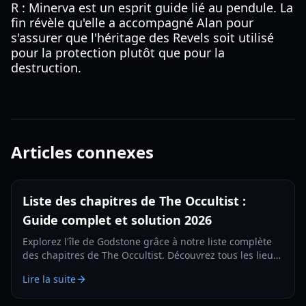
R : Minerva est un esprit guide lié au pendule. La
fin révèle qu'elle a accompagné Alan pour
s'assurer que l'héritage des Revels soit utilisé
pour la protection plutôt que pour la
destruction.
Articles connexes
Liste des chapitres de The Occultist :
Guide complet et solution 2026
Explorez l'île de Godstone grâce à notre liste complète
des chapitres de The Occultist. Découvrez tous les lieux,
les solutions d'énigmes et les moments clés de l'histoire
Lire la suite
dans ce guide d'horreur surnaturelle.