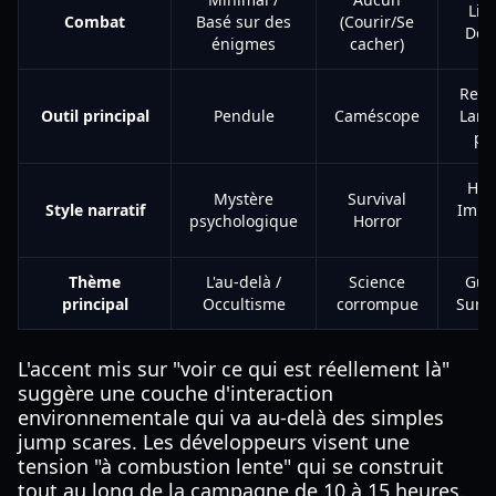
Limi
Combat
Basé sur des
(Courir/Se
Défe
énigmes
cacher)
Revol
Outil principal
Pendule
Caméscope
Lamp
po
Hor
Mystère
Survival
Style narratif
Imme
psychologique
Horror
S
Thème
L'au-delà /
Science
Guer
principal
Occultisme
corrompue
Surna
L'accent mis sur "voir ce qui est réellement là"
suggère une couche d'interaction
environnementale qui va au-delà des simples
jump scares. Les développeurs visent une
tension "à combustion lente" qui se construit
tout au long de la campagne de 10 à 15 heures.