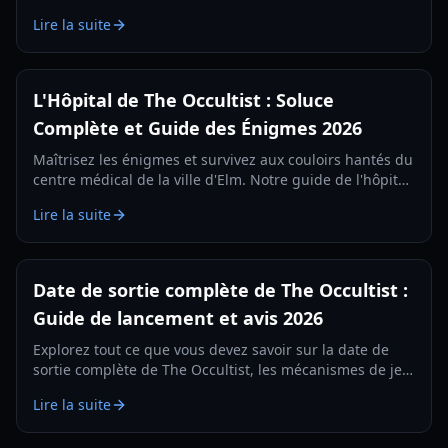
personnages, les doubleurs et l'univers de ce titre
Lire la suite
d'horreur psychologique.
L'Hôpital de The Occultist : Soluce
Complète et Guide des Énigmes 2026
Maîtrisez les énigmes et survivez aux couloirs hantés du
centre médical de la ville d'Elm. Notre guide de l'hôpital
de The Occultist fournit les codes, l'emplacement des
Lire la suite
objets et une analyse de l'histoire.
Date de sortie complète de The Occultist :
Guide de lancement et avis 2026
Explorez tout ce que vous devez savoir sur la date de
sortie complète de The Occultist, les mécanismes de jeu
et la profondeur narrative dans ce guide complet de
Lire la suite
2026.