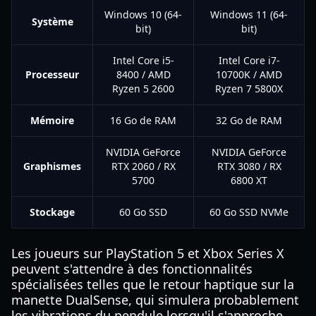
Windows 10 (64-
Windows 11 (64-
Système
bit)
bit)
Intel Core i5-
Intel Core i7-
Processeur
8400 / AMD
10700K / AMD
Ryzen 5 2600
Ryzen 7 5800X
Mémoire
16 Go de RAM
32 Go de RAM
NVIDIA GeForce
NVIDIA GeForce
Graphismes
RTX 2060 / RX
RTX 3080 / RX
5700
6800 XT
Stockage
60 Go SSD
60 Go SSD NVMe
Les joueurs sur PlayStation 5 et Xbox Series X
peuvent s'attendre à des fonctionnalités
spécialisées telles que le retour haptique sur la
manette DualSense, qui simulera probablement
les vibrations du pendule lorsqu'il s'approche