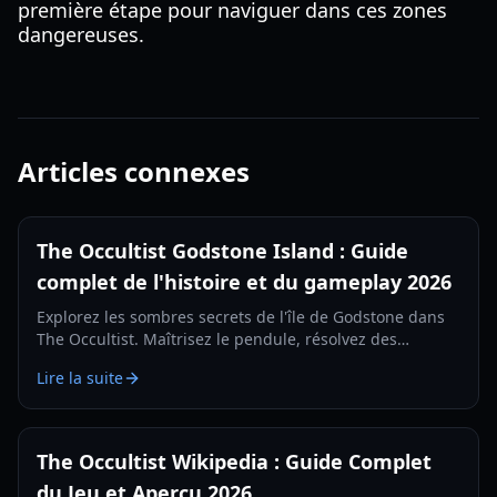
première étape pour naviguer dans ces zones
dangereuses.
Articles connexes
The Occultist Godstone Island : Guide
complet de l'histoire et du gameplay 2026
Explorez les sombres secrets de l'île de Godstone dans
The Occultist. Maîtrisez le pendule, résolvez des
énigmes complexes et survivez aux horreurs
Lire la suite
surnaturelles du voyage d'Alan Rebels.
The Occultist Wikipedia : Guide Complet
du Jeu et Aperçu 2026