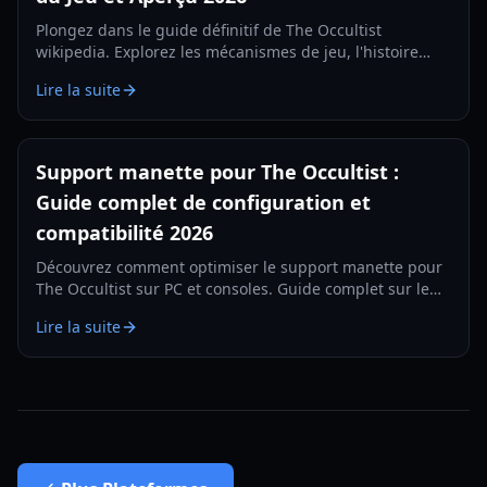
Plongez dans le guide définitif de The Occultist
wikipedia. Explorez les mécanismes de jeu, l'histoire
d'Alan Rebels et les secrets de l'île de Godot dans ce
Lire la suite
manuel complet de 2026.
Support manette pour The Occultist :
Guide complet de configuration et
compatibilité 2026
Découvrez comment optimiser le support manette pour
The Occultist sur PC et consoles. Guide complet sur le
mappage des touches, le retour haptique et le
Lire la suite
dépannage en 2026.