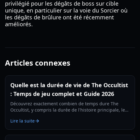
privilégié pour les dégâts de boss sur cible
unique, en particulier sur la voie du Sorcier où
les dégâts de brûlure ont été récemment
améliorés.
Articles connexes
Quelle est la durée de vie de The Occultist
: Temps de jeu complet et Guide 2026
Découvrez exactement combien de temps dure The
Occultist, y compris la durée de l'histoire principale, les
parties à 100 % et des conseils de jeu pour le voyage
Lire la suite
d'Alan Rebels sur Godstone.