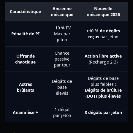
Ancienne
Nouvelle
Caractéristique
mécanique
mécanique 2026
-10 % PV
+10 % de dégâts
Pénalité de PI
Max par
reçus
par jeton
jeton
Chance
Offrande
Action libre active
passive
chaotique
(Recharge 2-3)
par tour
Dégâts de base
Dégâts de
Astres
plus faibles ;
base
brûlants
Dégâts de brûlure
élevés
(DOT) plus élevés
1 dégât
Anamnèse +
3 dégâts par jeton
par jeton