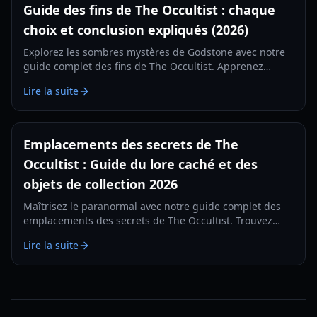
Guide des fins de The Occultist : chaque
choix et conclusion expliqués (2026)
Explorez les sombres mystères de Godstone avec notre
guide complet des fins de The Occultist. Apprenez
comment débloquer chaque conclusion cinématique
Lire la suite
pour Alan Revels.
Emplacements des secrets de The
Occultist : Guide du lore caché et des
objets de collection 2026
Maîtrisez le paranormal avec notre guide complet des
emplacements des secrets de The Occultist. Trouvez
chaque objet de collection sur l'île de Goston et
Lire la suite
découvrez le passé d'Alan.