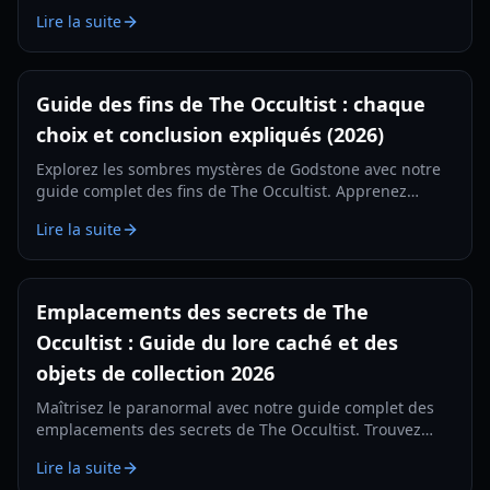
parties à 100 % et des conseils de jeu pour le voyage
Lire la suite
d'Alan Rebels sur Godstone.
Guide des fins de The Occultist : chaque
choix et conclusion expliqués (2026)
Explorez les sombres mystères de Godstone avec notre
guide complet des fins de The Occultist. Apprenez
comment débloquer chaque conclusion cinématique
Lire la suite
pour Alan Revels.
Emplacements des secrets de The
Occultist : Guide du lore caché et des
objets de collection 2026
Maîtrisez le paranormal avec notre guide complet des
emplacements des secrets de The Occultist. Trouvez
chaque objet de collection sur l'île de Goston et
Lire la suite
découvrez le passé d'Alan.