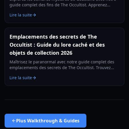
guide complet des fins de The Occultist. Apprenez
comment débloquer chaque conclusion cinématique
Lire la suite
pour Alan Revels.
Emplacements des secrets de The
Occultist : Guide du lore caché et des
objets de collection 2026
Maîtrisez le paranormal avec notre guide complet des
emplacements des secrets de The Occultist. Trouvez
chaque objet de collection sur l'île de Goston et
Lire la suite
découvrez le passé d'Alan.
Plus
Walkthrough & Guides