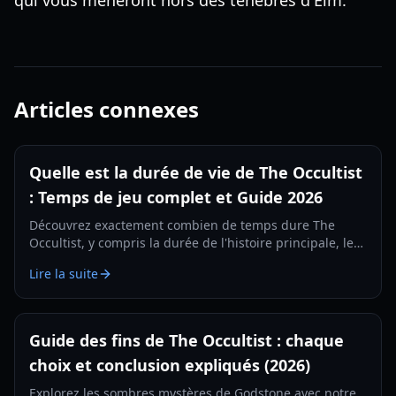
qui vous mèneront hors des ténèbres d'Elm.
Articles connexes
Quelle est la durée de vie de The Occultist
: Temps de jeu complet et Guide 2026
Découvrez exactement combien de temps dure The
Occultist, y compris la durée de l'histoire principale, les
parties à 100 % et des conseils de jeu pour le voyage
Lire la suite
d'Alan Rebels sur Godstone.
Guide des fins de The Occultist : chaque
choix et conclusion expliqués (2026)
Explorez les sombres mystères de Godstone avec notre