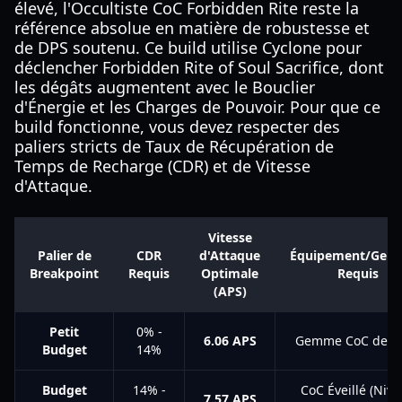
élevé, l'Occultiste CoC Forbidden Rite reste la
référence absolue en matière de robustesse et
de DPS soutenu. Ce build utilise Cyclone pour
déclencher Forbidden Rite of Soul Sacrifice, dont
les dégâts augmentent avec le Bouclier
d'Énergie et les Charges de Pouvoir. Pour que ce
build fonctionne, vous devez respecter des
paliers stricts de Taux de Récupération de
Temps de Recharge (CDR) et de Vitesse
d'Attaque.
Vitesse
Palier de
CDR
d'Attaque
Équipement/Gem
Breakpoint
Requis
Optimale
Requis
(APS)
Petit
0% -
6.06 APS
Gemme CoC de b
Budget
14%
Budget
14% -
CoC Éveillé (Niv
7.57 APS