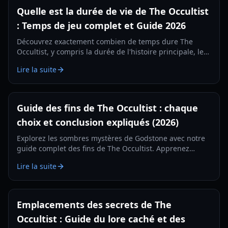
Quelle est la durée de vie de The Occultist
: Temps de jeu complet et Guide 2026
Découvrez exactement combien de temps dure The
Occultist, y compris la durée de l'histoire principale, les
parties à 100 % et des conseils de jeu pour le voyage
Lire la suite
d'Alan Rebels sur Godstone.
Guide des fins de The Occultist : chaque
choix et conclusion expliqués (2026)
Explorez les sombres mystères de Godstone avec notre
guide complet des fins de The Occultist. Apprenez
comment débloquer chaque conclusion cinématique
Lire la suite
pour Alan Revels.
Emplacements des secrets de The
Occultist : Guide du lore caché et des