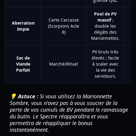
grande QoL.
Pool de PV
Carte Carcasse
massif
;
Aberration
Bo
(Scorpions Acte
double les
Impie
8)
dégâts des
Marionnettes.
PV bruts très
Sac de
élevés ; facile
Hy
Viande
Marché/Rituel
à scaler avec
B
Parfait
la vie des
M
serviteurs.
💡 Astuce :
Si vous utilisez la Marionnette
Sombre, vous n'avez pas à vous soucier de la
perte de vos cumuls de BV pendant le ramassage
du butin. Le Spectre réapparaîtra et vous
permettra de réappliquer le bonus
instantanément.