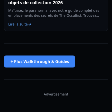
objets de collection 2026
Maîtrisez le paranormal avec notre guide complet des
emplacements des secrets de The Occultist. Trouvez
chaque objet de collection sur l'île de Goston et
Lire la suite
découvrez le passé d'Alan.
Plus
Walkthrough & Guides
Advertisement