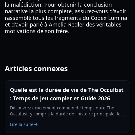
la malédiction. Pour obtenir la conclusion
narrative la plus complète, assurez-vous d'avoir
rassemblé tous les fragments du Codex Lumina
et d'avoir parlé à Amelia Redler des véritables
motivations de son frère.
Articles connexes
Quelle est la durée de vie de The Occultist
: Temps de jeu complet et Guide 2026
Découvrez exactement combien de temps dure The
Occultist, y compris la durée de l'histoire principale, les
parties à 100 % et des conseils de jeu pour le voyage
Lire la suite
d'Alan Rebels sur Godstone.