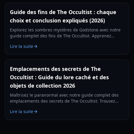
Guide des fins de The Occultist : chaque
choix et conclusion expliqués (2026)
Explorez les sombres mystères de Godstone avec notre
guide complet des fins de The Occultist. Apprenez
comment débloquer chaque conclusion cinématique
Lire la suite
pour Alan Revels.
Emplacements des secrets de The
Occultist : Guide du lore caché et des
objets de collection 2026
Maîtrisez le paranormal avec notre guide complet des
emplacements des secrets de The Occultist. Trouvez
chaque objet de collection sur l'île de Goston et
Lire la suite
découvrez le passé d'Alan.