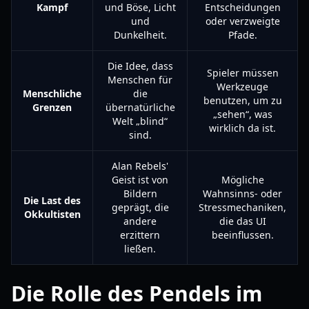
Kampf
und Böse, Licht
Entscheidungen
und
oder verzweigte
Dunkelheit.
Pfade.
Die Idee, dass
Spieler müssen
Menschen für
Werkzeuge
Menschliche
die
benutzen, um zu
Grenzen
übernatürliche
„sehen“, was
Welt „blind“
wirklich da ist.
sind.
Alan Rebels'
Geist ist von
Mögliche
Bildern
Wahnsinns- oder
Die Last des
geprägt, die
Stressmechaniken,
Okkultisten
andere
die das UI
erzittern
beeinflussen.
ließen.
Die Rolle des Pendels im