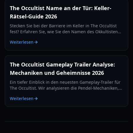
The Occultist Name an der Tür: Keller-
Rätsel-Guide 2026
Stecken Sie bei der Barriere im Keller in The Occultist
fest? Erfahren Sie, wie Sie den Namen des Okkultisten
an der Tür finden, das Ring-Rätsel lösen und auf
Weiterlesen
Godstone Island vorankommen.
The Occultist Gameplay Trailer Analyse:
Mechaniken und Geheimnisse 2026
Ein tiefer Einblick in den neuesten Gameplay-Trailer für
The Occultist. Wir analysieren die Pendel-Mechaniken,
psychologische Horrorelemente und was uns 2026
Weiterlesen
erwartet.