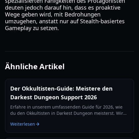
spezialisierten Fähigkeiten des Protagonisten
deuten jedoch darauf hin, dass es proaktive
Wege geben wird, mit Bedrohungen
umzugehen, anstatt nur auf Stealth-basiertes
Gameplay zu setzen.
Ähnliche Artikel
Der Okkultisten-Guide: Meistere den
Darkest Dungeon Support 2026
Erfahre in unserem umfassenden Guide für 2026, wie
du den Okkultisten in Darkest Dungeon meisterst. Wir
decken Fähigkeiten, Schmuckstücke, Positionierung und
Weiterlesen
Team-Zusammensetzungen ab.