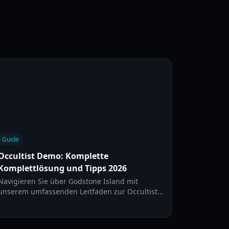
Guide
Occultist Demo: Komplette
Komplettlösung und Tipps 2026
Navigieren Sie über Godstone Island mit
unserem umfassenden Leitfaden zur Occultist-
Demo. Lernen Sie Pendel-Mechaniken,
Rätsellösungen und Überlebensstrategien für
2026.