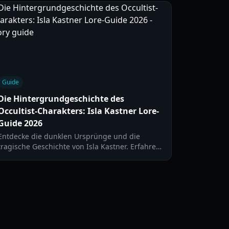
Guide
Die Hintergrundgeschichte des
Occultist-Charakters: Isla Kastner Lore-
Guide 2026
Entdecke die dunklen Ursprünge und die
tragische Geschichte von Isla Kastner. Erfahre
mehr über die Hintergrundgeschichte des
Occultist-Charakters, den Stregheria-Fluch und
die Satanic Panic der 1980er Jahre.