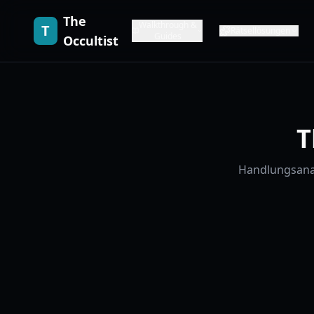
The
Walkthrough &
T
Rätsellösungen
Guides
Occultist
T
Handlungsanal