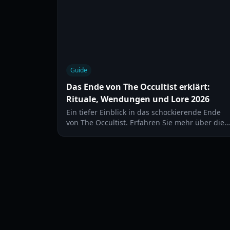
Guide
Das Ende von The Occultist erklärt:
Rituale, Wendungen und Lore 2026
Ein tiefer Einblick in das schockierende Ende
von The Occultist. Erfahren Sie mehr über die
fünf Opfer, die Blutlinie der Familie Redler und
wie Alan Rebels den Fluch von Godstone bricht