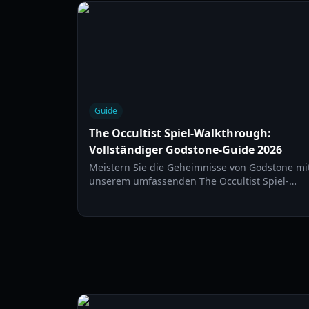
in diesem übernatürlichen Horror-Guide.
Guide
The Occultist Spiel-Walkthrough:
Vollständiger Godstone-Guide 2026
Meistern Sie die Geheimnisse von Godstone mi
unserem umfassenden The Occultist Spiel-
Walkthrough. Lösen Sie jedes Rätsel, finden Sie
alle Sammlerstücke und überleben Sie den
Horror der Insel.