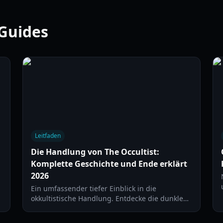
-Guides
Leitfaden
Die Handlung von The Occultist:
Komplette Geschichte und Ende erklärt
2026
Ein umfassender tiefer Einblick in die
okkultistische Handlung. Entdecke die dunklen
Geheimnisse von Godstone Island, die fünf
Opfer und die tragische Geschichte der Familie