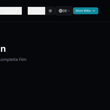
Besetzung &
Story &
DE
More Wikis
Entwickler
Enden
en
komplette Film