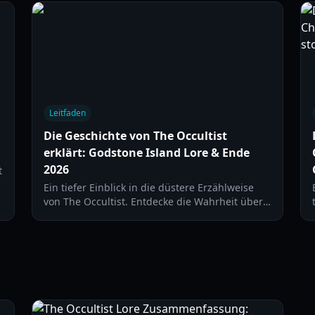
Rebels.
Leitfaden
Die Geschichte von The Occultist
erklärt: Godstone Island Lore & Ende
2026
t
Ein tiefer Einblick in die düstere Erzählweise
von The Occultist. Entdecke die Wahrheit über
Alan Rebels, die fünf Opfer und das tragische
Ende von Godstone Island.