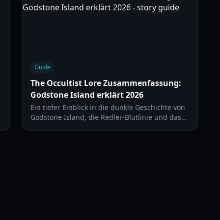
Guide
The Occultist Lore Zusammenfassung:
Godstone Island erklärt 2026
Ein tiefer Einblick in die dunkle Geschichte von
Godstone Island, die Redler-Blutlinie und das
tragische Schicksal von Alan Rebels in unserer
.
vollständigen Lore-Zusammenfassung zu The
Occultist.