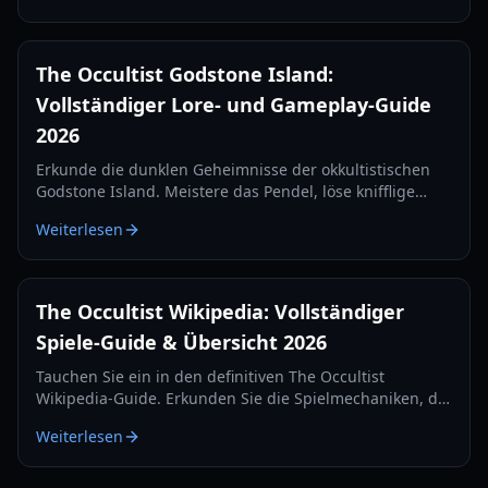
The Occultist Godstone Island:
Vollständiger Lore- und Gameplay-Guide
2026
Erkunde die dunklen Geheimnisse der okkultistischen
Godstone Island. Meistere das Pendel, löse knifflige
Rätsel und überlebe die übernatürlichen Schrecken auf
Weiterlesen
Alan Rebels' Reise.
The Occultist Wikipedia: Vollständiger
Spiele-Guide & Übersicht 2026
Tauchen Sie ein in den definitiven The Occultist
Wikipedia-Guide. Erkunden Sie die Spielmechaniken, die
Geschichte von Alan Rebels und die Geheimnisse von
Weiterlesen
Godot Island in diesem umfassenden Handbuch für
2026.