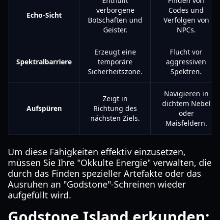
Enthüllt
Finden von
verborgene
Codes und
Echo-Sicht
Botschaften und
Verfolgen von
Geister.
NPCs.
Erzeugt eine
Flucht vor
Spektralbarriere
temporäre
aggressiven
Sicherheitszone.
Spektren.
Navigieren in
Zeigt in
dichtem Nebel
Aufspüren
Richtung des
oder
nächsten Ziels.
Maisfeldern.
Um diese Fähigkeiten effektiv einzusetzen,
müssen Sie Ihre "Okkulte Energie" verwalten, die
durch das Finden spezieller Artefakte oder das
Ausruhen an "Godstone"-Schreinen wieder
aufgefüllt wird.
Godstone Island erkunden: