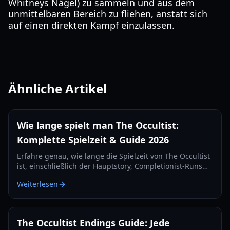
Whitneys Nägel) zu sammeln und aus dem
unmittelbaren Bereich zu fliehen, anstatt sich
auf einen direkten Kampf einzulassen.
Ähnliche Artikel
Wie lange spielt man The Occultist:
Komplette Spielzeit & Guide 2026
Erfahre genau, wie lange die Spielzeit von The Occultist
ist, einschließlich der Hauptstory, Completionist-Runs
und Gameplay-Tipps für Alan Rebels' Reise auf
Weiterlesen
Godstone.
The Occultist Endings Guide: Jede