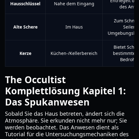
Entriegelt di
Hausschlüssel
Nahe dem Eingang
des Anw
Zum Schnei
Alte Schere
Im Haus
Seilen 
Umgebungshin
Bietet Schu
Kerze
Küchen-/Kellerbereich
bestimmte s
Bedrohu
The Occultist
Komplettlösung Kapitel 1:
Das Spukanwesen
Sobald Sie das Haus betreten, ändert sich die
Atmosphäre. Sie erkunden nicht mehr nur; Sie
werden beobachtet. Das Anwesen dient als
Tutorial für die Untersuchungsmechaniken des