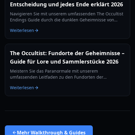
Entscheidung und jedes Ende erklärt 2026
Navigieren Sie mit unserem umfassenden The Occultist
Endings Guide durch die dunklen Geheimnisse von
Godstone. Erfahren Sie, wie Sie jeden filmischen
Weiterlesen
Abschluss für Alan Revels freischalten.
The Occultist: Fundorte der Geheimnisse –
Guide für Lore und Sammlerstücke 2026
Meistern Sie das Paranormale mit unserem
umfassenden Leitfaden zu den Fundorten der
Geheimnisse in The Occultist. Finden Sie jedes
Weiterlesen
Sammlerstück auf Goston Island und decken Sie Alans
Vergangenheit auf.
Mehr
Walkthrough & Guides