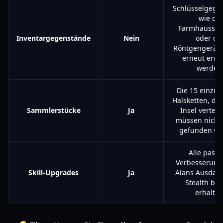
Schlüsselgege
wie die
Farmhaussch
Inventargegenstände
Nein
oder da
Röntgengerät
erneut erw
werden
Die 15 einzig
Halsketten, die
Sammlerstücke
Ja
Insel verteilt
müssen nicht
gefunden we
Alle passi
Verbesserung
Skill-Upgrades
Ja
Alans Ausdau
Stealth ble
erhalten