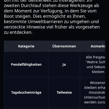
um mit der Geisterwelt zu interagieren. Im
zweiten Durchlauf stehen diese Werkzeuge ab
dem Moment zur Verfügung, in dem Sie vom
Boot steigen. Dies ermöglicht es Ihnen,
bestimmte Umweltbarrieren zu umgehen und
versteckte Hinweise viel früher als vorgesehen
zu entdecken.
Kategorie
Übernommen
Anmerkun
Alle freigesch
"Wahre Sicht"
Pendelfähigkeiten
Ja
und Sekundär
bleiben akt
Wissensnot
bleiben erhalt
Tagebucheinträge
Teilweise
missionskrit
Untersuchungs
werden zurückg