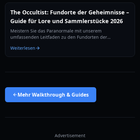
The Occultist: Fundorte der Geheimnisse –
Guide für Lore und Sammlerstücke 2026
Meistern Sie das Paranormale mit unserem
umfassenden Leitfaden zu den Fundorten der
Geheimnisse in The Occultist. Finden Sie jedes
Weiterlesen
Sammlerstück auf Goston Island und decken Sie Alans
Vergangenheit auf.
Mehr
Walkthrough & Guides
Advertisement