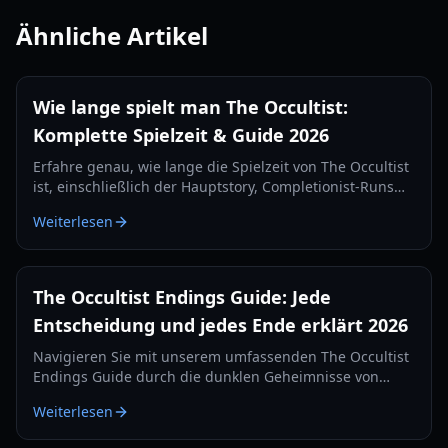
Ähnliche Artikel
Wie lange spielt man The Occultist:
Komplette Spielzeit & Guide 2026
Erfahre genau, wie lange die Spielzeit von The Occultist
ist, einschließlich der Hauptstory, Completionist-Runs
und Gameplay-Tipps für Alan Rebels' Reise auf
Weiterlesen
Godstone.
The Occultist Endings Guide: Jede
Entscheidung und jedes Ende erklärt 2026
Navigieren Sie mit unserem umfassenden The Occultist
Endings Guide durch die dunklen Geheimnisse von
Godstone. Erfahren Sie, wie Sie jeden filmischen
Weiterlesen
Abschluss für Alan Revels freischalten.