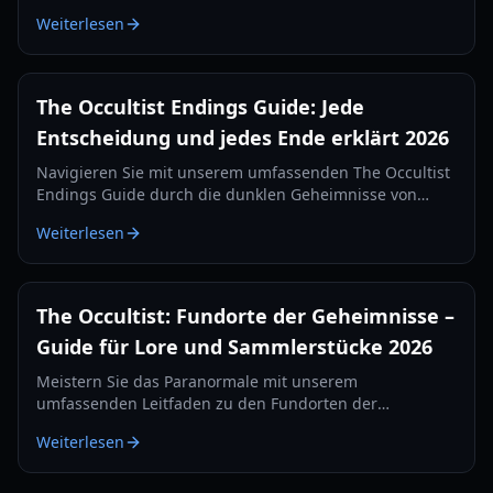
und Gameplay-Tipps für Alan Rebels' Reise auf
Weiterlesen
Godstone.
The Occultist Endings Guide: Jede
Entscheidung und jedes Ende erklärt 2026
Navigieren Sie mit unserem umfassenden The Occultist
Endings Guide durch die dunklen Geheimnisse von
Godstone. Erfahren Sie, wie Sie jeden filmischen
Weiterlesen
Abschluss für Alan Revels freischalten.
The Occultist: Fundorte der Geheimnisse –
Guide für Lore und Sammlerstücke 2026
Meistern Sie das Paranormale mit unserem
umfassenden Leitfaden zu den Fundorten der
Geheimnisse in The Occultist. Finden Sie jedes
Weiterlesen
Sammlerstück auf Goston Island und decken Sie Alans
Vergangenheit auf.