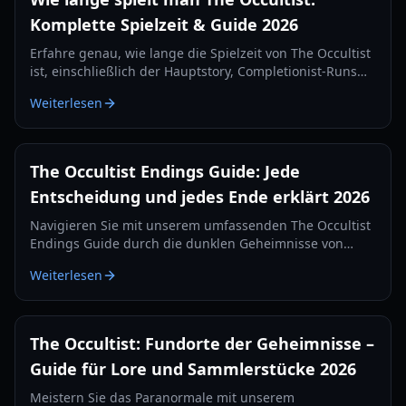
Komplette Spielzeit & Guide 2026
Erfahre genau, wie lange die Spielzeit von The Occultist
ist, einschließlich der Hauptstory, Completionist-Runs
und Gameplay-Tipps für Alan Rebels' Reise auf
Weiterlesen
Godstone.
The Occultist Endings Guide: Jede
Entscheidung und jedes Ende erklärt 2026
Navigieren Sie mit unserem umfassenden The Occultist
Endings Guide durch die dunklen Geheimnisse von
Godstone. Erfahren Sie, wie Sie jeden filmischen
Weiterlesen
Abschluss für Alan Revels freischalten.
The Occultist: Fundorte der Geheimnisse –
Guide für Lore und Sammlerstücke 2026
Meistern Sie das Paranormale mit unserem