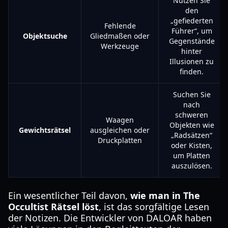
Nutzen Sie
den
„gefiederten
Fehlende
Führer“, um
Objektsuche
Gliedmaßen oder
Gegenstände
Werkzeuge
hinter
Illusionen zu
finden.
Suchen Sie
nach
schweren
Waagen
Objekten wie
Gewichtsrätsel
ausgleichen oder
„Radsätzen“
Druckplatten
oder Kisten,
um Platten
auszulösen.
Ein wesentlicher Teil davon,
wie man in The
Occultist Rätsel löst
, ist das sorgfältige Lesen
der Notizen. Die Entwickler von DALOAR haben