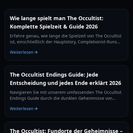
Wie lange spielt man The Occultist:
Komplette Spielzeit & Guide 2026
Erfahre genau, wie lange die Spielzeit von The Occultist
ist, einschließlich der Hauptstory, Completionist-Runs
und Gameplay-Tipps für Alan Rebels' Reise auf
Weiterlesen
Godstone.
The Occultist Endings Guide: Jede
Entscheidung und jedes Ende erklärt 2026
Navigieren Sie mit unserem umfassenden The Occultist
Endings Guide durch die dunklen Geheimnisse von
Godstone. Erfahren Sie, wie Sie jeden filmischen
Weiterlesen
Abschluss für Alan Revels freischalten.
The Occultist: Fundorte der Geheimnisse –