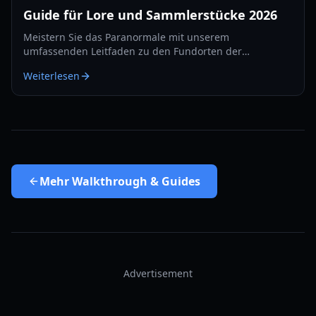
Guide für Lore und Sammlerstücke 2026
Meistern Sie das Paranormale mit unserem
umfassenden Leitfaden zu den Fundorten der
Geheimnisse in The Occultist. Finden Sie jedes
Weiterlesen
Sammlerstück auf Goston Island und decken Sie Alans
Vergangenheit auf.
Mehr
Walkthrough & Guides
Advertisement